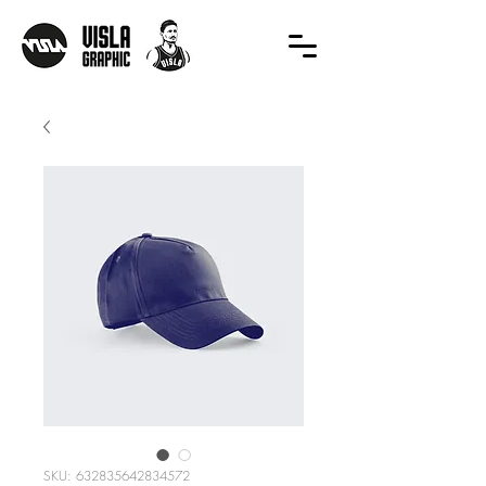
SKU: 632835642834572