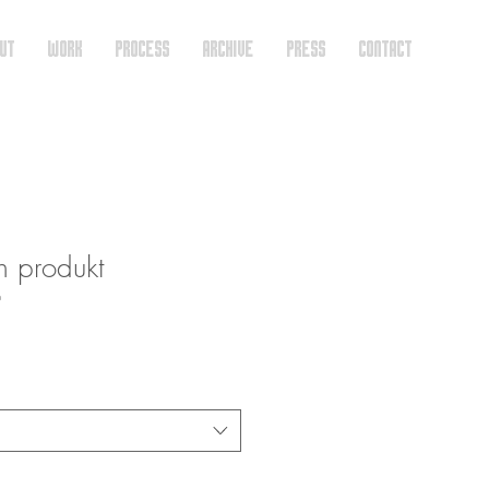
UT
WORK
PROCESS
ARCHIVE
PRESS
CONTACT
n produkt
9