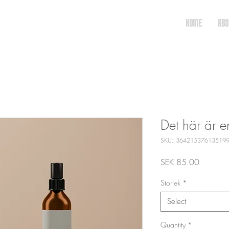
HOME
ABO
Det här är e
SKU: 36421537613519
Price
SEK 85.00
Storlek
*
Select
Quantity
*