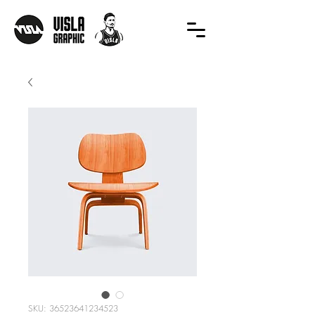
SKU: 36523641234523