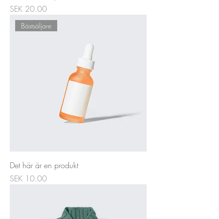
Price
SEK 20.00
Bästsäljare
Det här är en produkt
Price
SEK 10.00